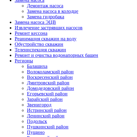
Замена насоса
Демонтаж насоса
Замена насоса в колодце
Замена гидробака
Замена насоса ЭЦВ
Извлечение застрявших насосов
Ремонт кессона
Реанимация скважин на воду
Обустройство скважин
Телеинспекция скважин
Ремонт и очистка водонапорных башен
Регионы
Балашиха
Волоколамский район
Воскресенский район
Дмитровский район
Домодедовский район
Егорьевский район
Зарайский район
Звенигород
Истринский район
Ленинский район
Подольск
Пушкинский район
Пущино