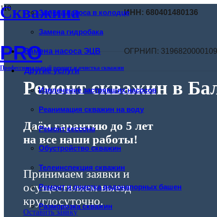
Скважина
Замена насоса в колодце
ИНН: 680401480136
Замена гидробака
PRO
Замена насоса ЭЦВ
ОГРНИП: 319682000010
Профессиональный ремонт и очистка скважин
Другие услуги
Ремонт скважин в Бал
Извлечение застрявших насосов
Реанимация скважин на воду
Даём гарантию до 5 лет
Ремонт кессона
на все наши работы!
Обустройство скважин
Телеинспекция скважин
Принимаем заявки и
осуществляем выезд
Ремонт и очистка водонапорных башен
круглосуточно.
Разморозка скважин
Оставить заявку