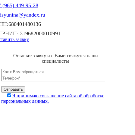
 (965) 449-95-28
lisyunina@yandex.ru
НН:680401480136
ГРНИП: 319682000010991
тавить заявку
Оставьте заявку и с Вами свяжутся наши
специалисты
Я принимаю соглашение сайта об обработке
персональных данных.
С 2000 года занимаемся ремонтом, очисткой и обслуживанием
скважин на воду. Уже более 20 лет мы продолжаем своими знания
и навыками помогать клиентам экономить их деньги, время и