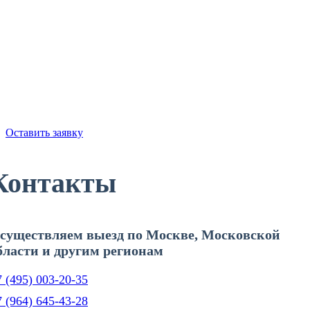
Закажите команду профессионалов,
увлеченных своим делом!
Наши специалисты выполнят работу
с гарантией до 5 лет.
Забудьте о проблемах со скважиной!
Оставить заявку
Контакты
существляем выезд по Москве, Московской
бласти и другим регионам
 (495) 003-20-35
 (964) 645-43-28