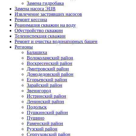
Замена гидробака
Замена насоса ЭЦВ
Извлечение застрявших насосов
Ремонт кессона
Реанимация скважин на воду
Обустройство скважин
Телеинспекция скважин
Ремонт и очистка водонапорных башен
Регионы
Балашиха
Волоколамский район
Воскресенский район
Дмитровский район
Домодедовский район
Егорьевский район
Зарайский район
Звенигород
Истринский район
Ленинский район
Подольск
Пушкинский район
Пущино
Раменский район
Рузский район
Серпуховский район