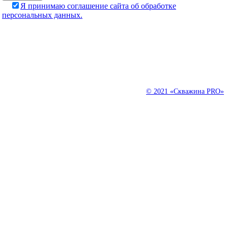
Я принимаю соглашение сайта об обработке
персональных данных.
С 2000 года занимаемся ремонтом, очисткой и обслуживанием
скважин на воду. Уже более 20 лет мы продолжаем своими знания
и навыками помогать клиентам экономить их деньги, время и
нервы.
© 2021 «Скважина PRO»