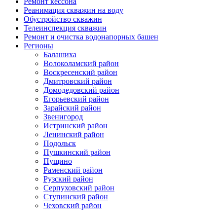
Ремонт кессона
Реанимация скважин на воду
Обустройство скважин
Телеинспекция скважин
Ремонт и очистка водонапорных башен
Регионы
Балашиха
Волоколамский район
Воскресенский район
Дмитровский район
Домодедовский район
Егорьевский район
Зарайский район
Звенигород
Истринский район
Ленинский район
Подольск
Пушкинский район
Пущино
Раменский район
Рузский район
Серпуховский район
Ступинский район
Чеховский район