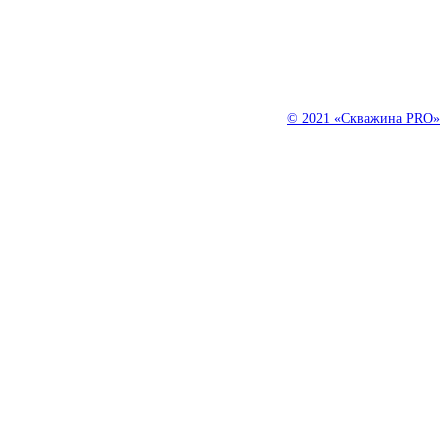
С 2000 года занимаемся ремонтом, очисткой и обслуживанием
скважин на воду. Уже более 20 лет мы продолжаем своими знания
и навыками помогать клиентам экономить их деньги, время и
нервы.
© 2021 «Скважина PRO»