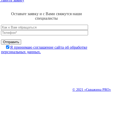
тавить заявку
Оставьте заявку и с Вами свяжутся наши
специалисты
Я принимаю соглашение сайта об обработке
персональных данных.
С 2000 года занимаемся ремонтом, очисткой и обслуживанием
скважин на воду. Уже более 20 лет мы продолжаем своими знания
и навыками помогать клиентам экономить их деньги, время и
нервы.
© 2021 «Скважина PRO»