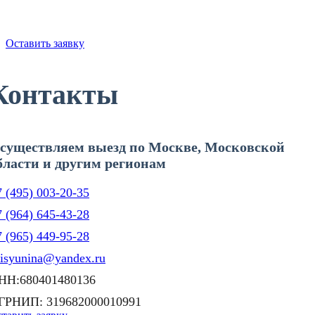
с гарантией до 5 лет.
Забудьте о проблемах со скважиной!
Оставить заявку
Контакты
существляем выезд по Москве, Московской
бласти и другим регионам
 (495) 003-20-35
 (964) 645-43-28
 (965) 449-95-28
lisyunina@yandex.ru
НН:680401480136
ГРНИП: 319682000010991