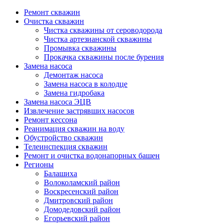
Ремонт скважин
Очистка скважин
Чистка скважины от сероводорода
Чистка артезианской скважины
Промывка скважины
Прокачка скважины после бурения
Замена насоса
Демонтаж насоса
Замена насоса в колодце
Замена гидробака
Замена насоса ЭЦВ
Извлечение застрявших насосов
Ремонт кессона
Реанимация скважин на воду
Обустройство скважин
Телеинспекция скважин
Ремонт и очистка водонапорных башен
Регионы
Балашиха
Волоколамский район
Воскресенский район
Дмитровский район
Домодедовский район
Егорьевский район