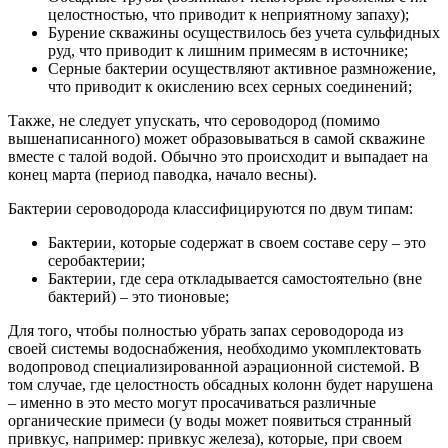
целостностью, что приводит к неприятному запаху);
Бурение скважины осуществилось без учета сульфидных
руд, что приводит к лишним примесям в источнике;
Серные бактерии осуществляют активное размножение,
что приводит к окислению всех серных соединений;
Также, не следует упускать, что сероводород (помимо
вышенаписанного) может образовываться в самой скважине
вместе с талой водой. Обычно это происходит и выпадает на
конец марта (период паводка, начало весны).
Бактерии сероводорода классифицируются по двум типам:
Бактерии, которые содержат в своем составе серу – это
серобактерии;
Бактерии, где сера откладывается самостоятельно (вне
бактерий) – это тионовые;
Для того, чтобы полностью убрать запах сероводорода из
своей системы водоснабжения, необходимо укомплектовать
водопровод специализированной аэрационной системой. В
том случае, где целостность обсадных колонн будет нарушена
– именно в это место могут просачиваться различные
органические примеси (у воды может появиться странный
привкус, например: привкус железа), которые, при своем